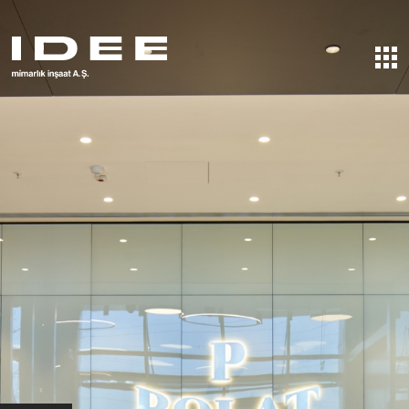
STARTSEITE
ÜBER UNS
DIENSTLEISTUNGEN
PROJEKTE
BÜRO
FABRIK
BAUSTELLE
REFERENZEN
UNSERE AUSZEICHNUNGEN
KONTAKT