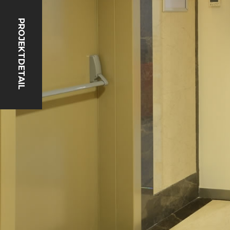
KONTAKT
PROJEKTDETAIL