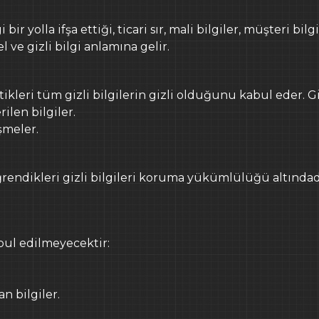
bir yolla ifşa ettiği, ticari sır, mali bilgiler, müşteri bilg
İş başvurularınızı
bura
l ve gizli bilgi anlamına gelir.
AYDINLATMA MET
ikleri tüm gizli bilgilerin gizli olduğunu kabul eder. Gi
rilen bilgiler.
işmeler.
rendikleri gizli bilgileri koruma yükümlülüğü altındadır.
abul edilmeyecektir:
n bilgiler.