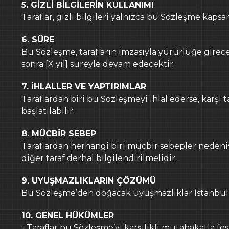
5. GİZLİ BİLGİLERİN KULLANIMI
Taraflar, gizli bilgileri yalnızca bu Sözleşme kaps
6. SÜRE
Bu Sözleşme, tarafların imzasıyla yürürlüğe girec
sonra [X yıl] süreyle devam edecektir.
7. İHLALLER VE YAPTIRIMLAR
Taraflardan biri bu Sözleşmeyi ihlal ederse, karşı
başlatılabilir.
8. MÜCBİR SEBEP
Taraflardan herhangi biri mücbir sebepler neden
diğer taraf derhal bilgilendirilmelidir.
9. UYUŞMAZLIKLARIN ÇÖZÜMÜ
Bu Sözleşme’den doğacak uyuşmazlıklar İstanbul Ma
10. GENEL HÜKÜMLER
- Taraflar bu Sözleşme’yi karşılıklı mutabakatla fes