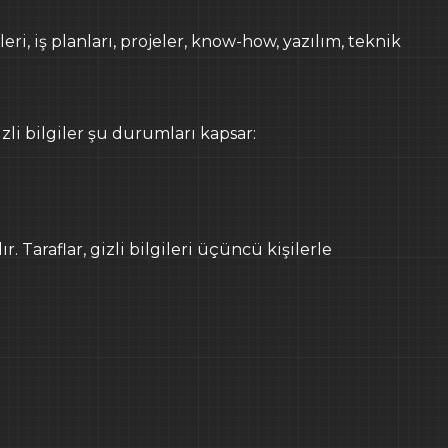
ileri, iş planları, projeler, know-how, yazılım, teknik
ya tıklayarak
gerçekleştirebilirsiniz.
Nİ
KVKK
GİZLİLİK SÖZLEŞMESİ
ÇEREZ POLİTİKASI
zli bilgiler şu durumları kapsar:
 Taraflar, gizli bilgileri üçüncü kişilerle