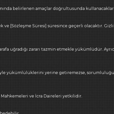
amında belirlenen amaçlar doğrultusunda kullanacaklardır
ek ve [Sözleşme Süresi] süresince geçerli olacaktır. G
 tarafa uğradığı zararı tazmin etmekle yükümlüdür. Ayrıc
iyle yükümlülüklerini yerine getiremezse, sorumluluğ
hkemeleri ve İcra Daireleri yetkilidir.
hedebilir.