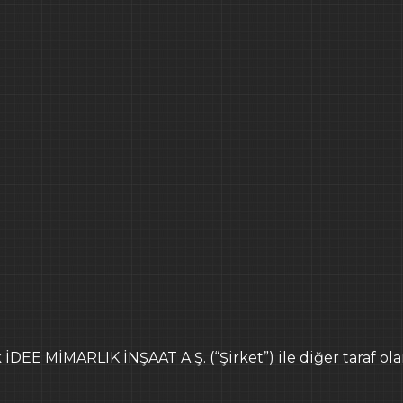
ADRES
İDEE MİMARLIK İNŞAAT
İnşirah Caddesi No: 4
Istanbul / Türkiye
ADRES
Föhrer Straße 12, 1335
+ 49 163 862 4227
AAT
TELEFON
 İDEE MİMARLIK İNŞAAT A.Ş. (“Şirket”) ile diğer taraf olar
+90 (212) 257 65 27