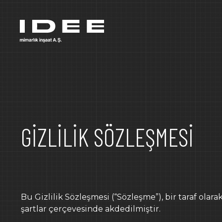
ANA SAYFA
HAKKIMIZDA
HİZMETLER
GİZLİLİK SÖZLEŞMESİ
PROJELER
OFİS
FABRİKA
İNŞ
REFERANSLAR
Bu Gizlilik Sözleşmesi (“Sözleşme”), bir taraf olarak
ÖDÜLLERİMİZ
şartlar çerçevesinde akdedilmiştir.