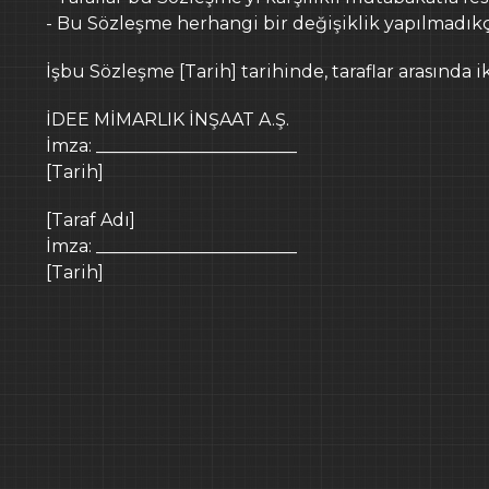
- Bu Sözleşme herhangi bir değişiklik yapılmadıkç
İşbu Sözleşme [Tarih] tarihinde, taraflar arasında i
İDEE MİMARLIK İNŞAAT A.Ş.
İmza: _______________________
[Tarih]
[Taraf Adı]
İmza: _______________________
[Tarih]