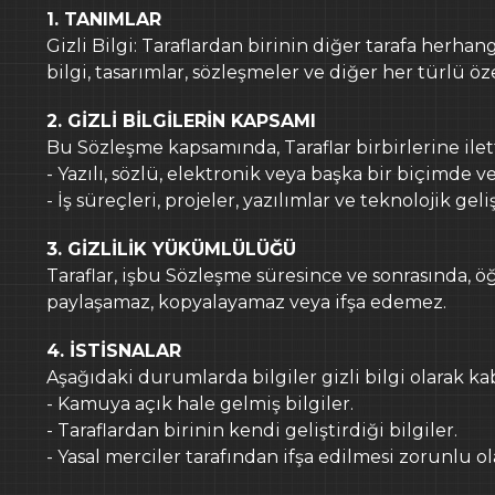
İLETİŞİM
1. TANIMLAR
Gizli Bilgi: Taraflardan birinin diğer tarafa herhangi 
bilgi, tasarımlar, sözleşmeler ve diğer her türlü öze
2. GİZLİ BİLGİLERİN KAPSAMI
Bu Sözleşme kapsamında, Taraflar birbirlerine ilett
- Yazılı, sözlü, elektronik veya başka bir biçimde ve
- İş süreçleri, projeler, yazılımlar ve teknolojik gel
3. GİZLİLİK YÜKÜMLÜLÜĞÜ
Taraflar, işbu Sözleşme süresince ve sonrasında, öğ
paylaşamaz, kopyalayamaz veya ifşa edemez.
4. İSTİSNALAR
Aşağıdaki durumlarda bilgiler gizli bilgi olarak k
- Kamuya açık hale gelmiş bilgiler.
- Taraflardan birinin kendi geliştirdiği bilgiler.
- Yasal merciler tarafından ifşa edilmesi zorunlu ola