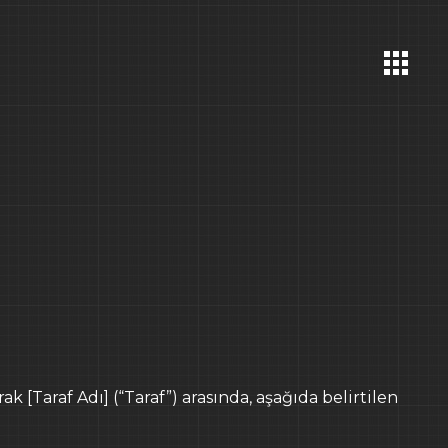
 A.Ş.
GOOGLE MAPS
6 34342 Bebek
GOOGLE MAPS
3
Berlin
E-POSTA
ak [Taraf Adı] (“Taraf”) arasında, aşağıda belirtilen
info@ideemimarlikinsaat.com