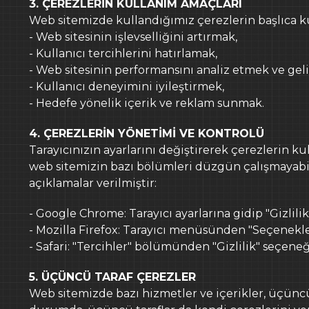
3. ÇEREZLERİN KULLANIM AMAÇLARI
Web sitemizde kullandığımız çerezlerin başlıca ku
- Web sitesinin işlevselliğini artırmak,
- Kullanıcı tercihlerini hatırlamak,
- Web sitesinin performansını analiz etmek ve gel
- Kullanıcı deneyimini iyileştirmek,
- Hedefe yönelik içerik ve reklam sunmak.
4. ÇEREZLERİN YÖNETİMİ VE KONTROLÜ
Tarayıcınızın ayarlarını değiştirerek çerezlerin kull
web sitemizin bazı bölümleri düzgün çalışmayabilir.
açıklamalar verilmiştir:
- Google Chrome: Tarayıcı ayarlarına gidip "Gizlil
- Mozilla Firefox: Tarayıcı menüsünden "Seçenekler
- Safari: "Tercihler" bölümünden "Gizlilik" seçeneğ
5. ÜÇÜNCÜ TARAF ÇEREZLER
Web sitemizde bazı hizmetler ve içerikler, üçüncü 