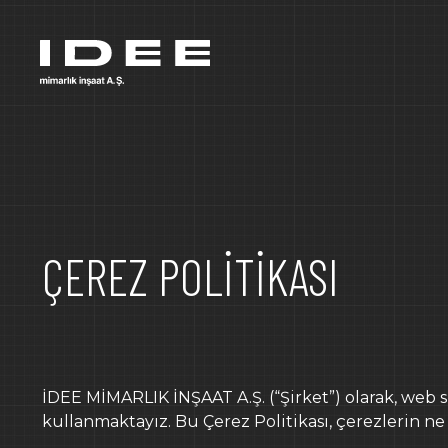
ANA SAYFA
HAKKIMIZDA
HİZMETLER
ÇEREZ POLİTİKASI
PROJELER
OFİS
FABRİKA
İNŞ
REFERANSLAR
İDEE MİMARLIK İNŞAAT A.Ş. (“Şirket”) olarak, web s
ÖDÜLLERİMİZ
kullanmaktayız. Bu Çerez Politikası, çerezlerin ne