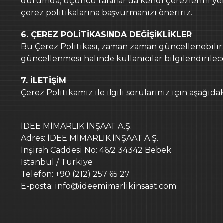
durumda, üçüncü taraflar da kendi çerezlerini yerl
çerez politikalarına başvurmanızı öneririz.
6. ÇEREZ POLİTİKASINDA DEĞİŞİKLİKLER
Bu Çerez Politikası, zaman zaman güncellenebilir. 
güncellenmesi halinde kullanıcılar bilgilendirilece
7. İLETİŞİM
Çerez Politikamız ile ilgili sorularınız için aşağıdak
İDEE MİMARLIK İNŞAAT A.Ş.
Adres: İDEE MİMARLIK İNŞAAT A.Ş.
İnşirah Caddesi No: 46/2 34342 Bebek
Istanbul / Türkiye
Telefon: +90 (212) 257 65 27
E-posta: info@ideemimarlikinsaat.com