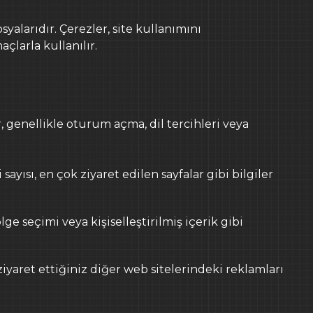
syalarıdır. Çerezler, site kullanımını
ya tıklayarak
gerçekleştirebilirsiniz.
çlarla kullanılır.
Nİ
KVKK
GİZLİLİK SÖZLEŞMESİ
ÇEREZ POLİTİKASI
, genellikle oturum açma, dil tercihleri veya
ayısı, en çok ziyaret edilen sayfalar gibi bilgiler
ge seçimi veya kişiselleştirilmiş içerik gibi
ziyaret ettiğiniz diğer web sitelerindeki reklamları