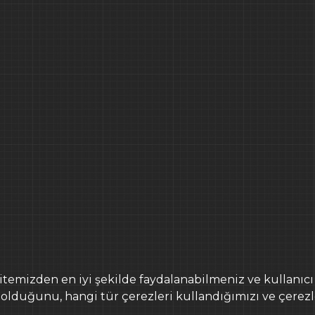
ADRES
İDEE MİMARLIK İNŞAAT
İnşirah Caddesi No: 4
Istanbul / Türkiye
ADRES
Föhrer Straße 12, 1335
+ 49 163 862 4227
AAT
TELEFON
itemizden en iyi şekilde faydalanabilmeniz ve kullanıcı
+90 (212) 257 65 27
 olduğunu, hangi tür çerezleri kullandığımızı ve çerezl