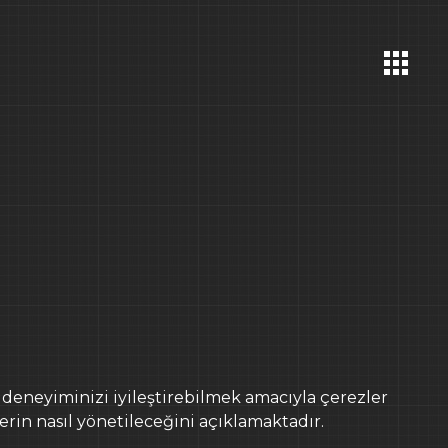
 A.Ş.
GOOGLE MAPS
6 34342 Bebek
GOOGLE MAPS
3
Berlin
E-POSTA
 deneyiminizi iyileştirebilmek amacıyla çerezler
info@ideemimarlikinsaat.com
erin nasıl yönetileceğini açıklamaktadır.