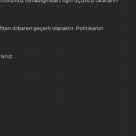
ntrolümüz olmadığından, ilgili üçüncü tarafların
ten itibaren geçerli olacaktır. Politikanın
siniz: