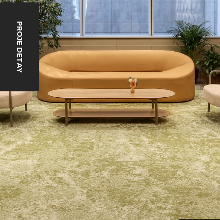
PROJE DETAY
AYDINLATMA METNİ
KVKK
GİZLİLİK SÖZLEŞMESİ
ÇEREZ POLİTİKASI