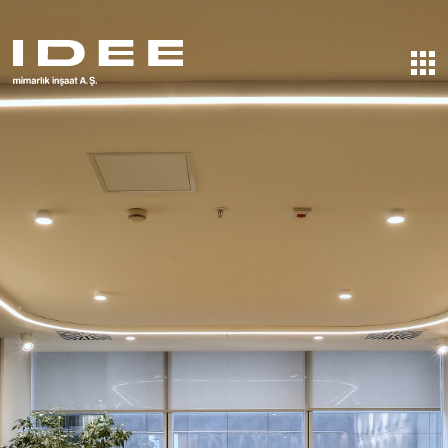
ANA SAYFA
HAKKIMIZDA
HİZMETLER
PROJELER
OFİS
FABRİKA
İNŞAAT
REFERANSLAR
ÖDÜLLERİMİZ
İLETİŞİM